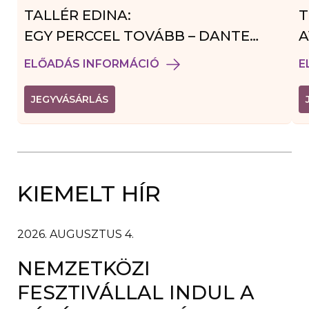
TALLÉR EDINA:
T
EGY PERCCEL TOVÁBB – DANTE
A
VENDÉGJÁTÉK
ELŐADÁS INFORMÁCIÓ
E
(
JEGYVÁSÁRLÁS
L
I
N
K
Ú
J
A
KIEMELT HÍR
B
L
A
K
B
2026. AUGUSZTUS 4.
A
N
NEMZETKÖZI
N
Y
Í
FESZTIVÁLLAL INDUL A
L
I