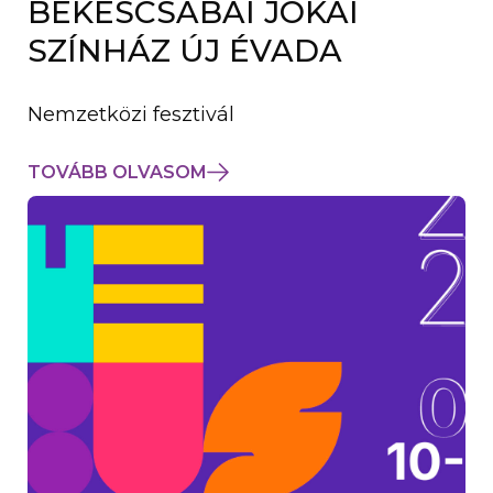
BÉKÉSCSABAI JÓKAI
K
M
SZÍNHÁZ ÚJ ÉVADA
E
G
)
Nemzetközi fesztivál
TOVÁBB OLVASOM