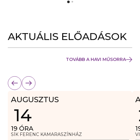
Y
N
Í
Y
L
Í
I
L
K
I
M
K
E
AKTUÁLIS ELŐADÁSOK
M
G
E
)
G
)
TOVÁBB A HAVI MŰSORRA
AUGUSZTUS
14
19
ÓRA
1
SÍK FERENC KAMARASZÍNHÁZ
V