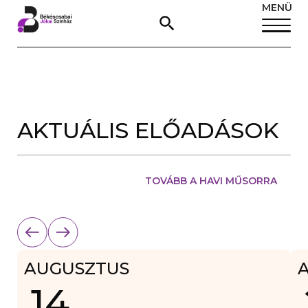
MENÜ
BÉKÉSCSABAI
JÓKAI
AKTUÁLIS ELŐADÁSOK
BÉRLETVÁSÁRL
INFORMÁCIÓK
SZÍNHÁZ
ÁS
INFORMÁCIÓK
JEGYVÁSÁRLÁS
–
TOVÁBB A HAVI MŰSORRA
ELŐADÁSOK,
JEGYVÁSÁRLÁS
ÉS
AUGUSZTUS
MŰSOR
14