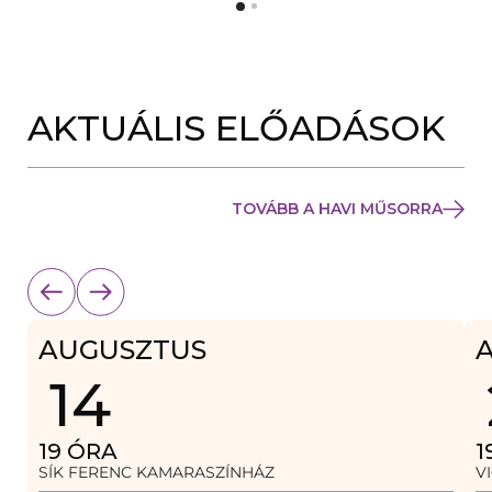
Y
N
Í
Y
L
Í
I
L
K
I
M
K
E
AKTUÁLIS ELŐADÁSOK
M
G
E
)
G
)
TOVÁBB A HAVI MŰSORRA
AUGUSZTUS
14
19
ÓRA
1
SÍK FERENC KAMARASZÍNHÁZ
V