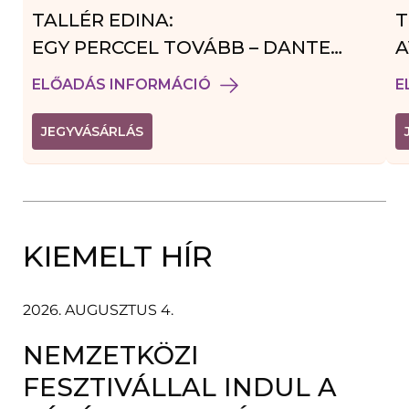
TALLÉR EDINA:
T
EGY PERCCEL TOVÁBB – DANTE
A
VENDÉGJÁTÉK
ELŐADÁS INFORMÁCIÓ
E
(
JEGYVÁSÁRLÁS
L
I
N
K
Ú
J
A
KIEMELT HÍR
B
L
A
K
B
2026. AUGUSZTUS 4.
A
N
NEMZETKÖZI
N
Y
Í
FESZTIVÁLLAL INDUL A
L
I