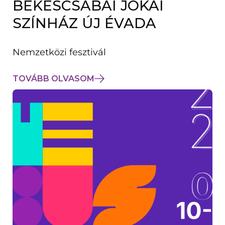
BÉKÉSCSABAI JÓKAI
K
M
SZÍNHÁZ ÚJ ÉVADA
E
G
)
Nemzetközi fesztivál
TOVÁBB OLVASOM