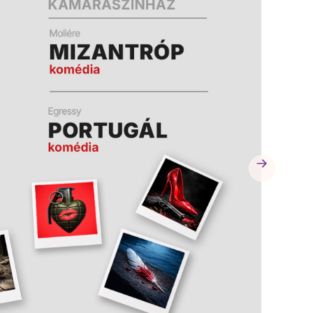
A
A
K
K
B
B
A
A
N
N
N
N
Y
Y
Í
Í
L
L
I
I
K
K
M
M
E
E
G
G
)
)