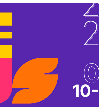
B
L
A
K
B
A
N
N
Y
Í
L
I
K
M
E
G
)