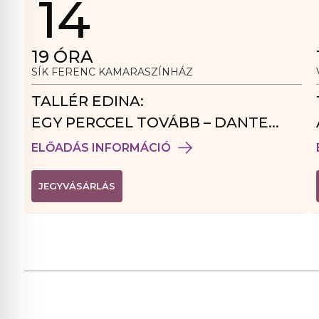
14
19
ÓRA
SÍK FERENC KAMARASZÍNHÁZ
TALLÉR EDINA:
EGY PERCCEL TOVÁBB – DANTE
VENDÉGJÁTÉK
ELŐADÁS INFORMÁCIÓ
(
JEGYVÁSÁRLÁS
L
I
N
K
Ú
J
A