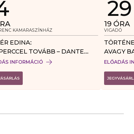
4
29
RA
19
ÓRA
ERENC KAMARASZÍNHÁZ
VIGADÓ
ÉR EDINA:
TÖRTÉNE
PERCCEL TOVÁBB – DANTE
AVAGY B
DÉGJÁTÉK
DÁS INFORMÁCIÓ
ELŐADÁS I
(
VÁSÁRLÁS
JEGYVÁSÁRL
L
I
N
K
Ú
J
A