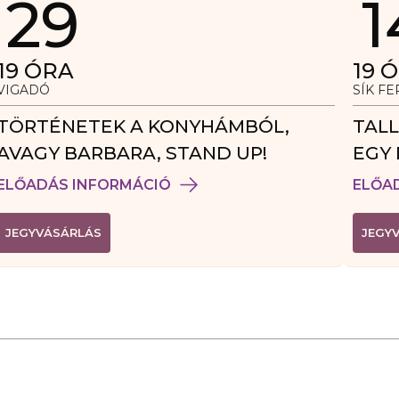
29
1
19
ÓRA
19
Ó
VIGADÓ
SÍK F
TÖRTÉNETEK A KONYHÁMBÓL,
TALL
AVAGY BARBARA, STAND UP!
EGY 
VEN
ELŐADÁS INFORMÁCIÓ
ELŐA
(
JEGYVÁSÁRLÁS
JEGY
L
I
N
K
Ú
J
A