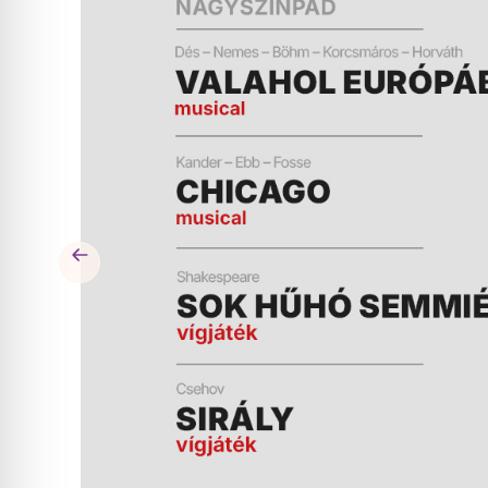
ÉS
MŰSOR