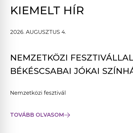
B
KIEMELT HÍR
L
A
K
2026. AUGUSZTUS 4.
B
A
N
NEMZETKÖZI FESZTIVÁLLAL
N
Y
BÉKÉSCSABAI JÓKAI SZÍNH
Í
L
I
Nemzetközi fesztivál
K
M
E
TOVÁBB OLVASOM
G
)