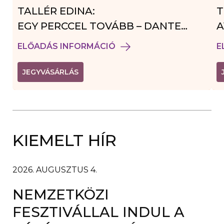
TALLÉR EDINA:
T
EGY PERCCEL TOVÁBB – DANTE
A
VENDÉGJÁTÉK
ELŐADÁS INFORMÁCIÓ
E
(
JEGYVÁSÁRLÁS
L
I
N
K
Ú
J
A
KIEMELT HÍR
B
L
A
K
B
2026. AUGUSZTUS 4.
A
N
NEMZETKÖZI
N
Y
Í
FESZTIVÁLLAL INDUL A
L
I