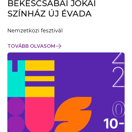
BÉKÉSCSABAI JÓKAI
K
M
SZÍNHÁZ ÚJ ÉVADA
E
G
)
Nemzetközi fesztivál
TOVÁBB OLVASOM