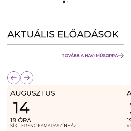
Y
N
Í
Y
L
Í
I
L
K
I
M
K
E
AKTUÁLIS ELŐADÁSOK
M
G
E
)
G
)
TOVÁBB A HAVI MŰSORRA
AUGUSZTUS
14
19
ÓRA
1
SÍK FERENC KAMARASZÍNHÁZ
V