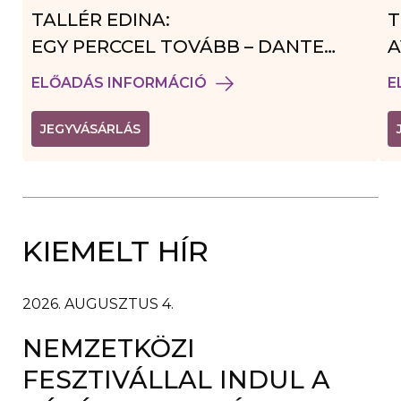
TALLÉR EDINA:
T
EGY PERCCEL TOVÁBB – DANTE
A
VENDÉGJÁTÉK
ELŐADÁS INFORMÁCIÓ
E
(
JEGYVÁSÁRLÁS
L
I
N
K
Ú
J
A
KIEMELT HÍR
B
L
A
K
B
2026. AUGUSZTUS 4.
A
N
NEMZETKÖZI
N
Y
Í
FESZTIVÁLLAL INDUL A
L
I