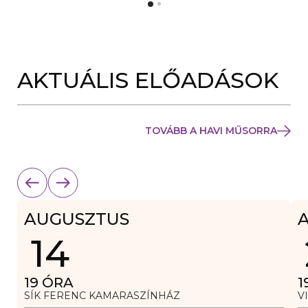
Y
N
Í
Y
L
Í
I
L
K
I
M
K
E
AKTUÁLIS ELŐADÁSOK
M
G
E
)
G
)
TOVÁBB A HAVI MŰSORRA
AUGUSZTUS
14
19
ÓRA
1
SÍK FERENC KAMARASZÍNHÁZ
V