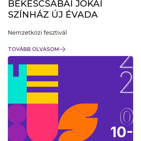
BÉKÉSCSABAI JÓKAI
K
M
SZÍNHÁZ ÚJ ÉVADA
E
G
)
Nemzetközi fesztivál
TOVÁBB OLVASOM