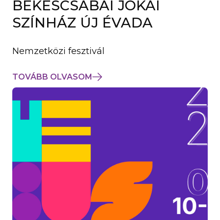
BÉKÉSCSABAI JÓKAI
K
M
SZÍNHÁZ ÚJ ÉVADA
E
G
)
Nemzetközi fesztivál
TOVÁBB OLVASOM