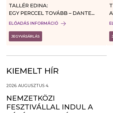
TALLÉR EDINA:
T
EGY PERCCEL TOVÁBB – DANTE
A
VENDÉGJÁTÉK
ELŐADÁS INFORMÁCIÓ
E
(
JEGYVÁSÁRLÁS
L
I
N
K
Ú
J
A
KIEMELT HÍR
B
L
A
K
B
2026. AUGUSZTUS 4.
A
N
NEMZETKÖZI
N
Y
Í
FESZTIVÁLLAL INDUL A
L
I