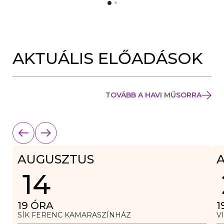
Y
N
Í
Y
L
Í
I
L
K
I
M
K
E
AKTUÁLIS ELŐADÁSOK
M
G
E
)
G
)
TOVÁBB A HAVI MŰSORRA
AUGUSZTUS
14
19
ÓRA
1
SÍK FERENC KAMARASZÍNHÁZ
V