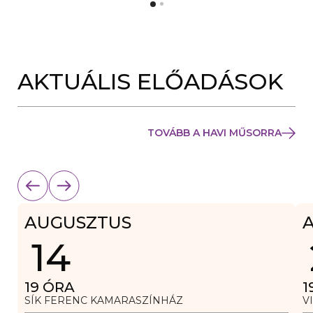
Y
N
Í
Y
L
Í
I
L
K
I
M
K
E
AKTUÁLIS ELŐADÁSOK
M
G
E
)
G
)
TOVÁBB A HAVI MŰSORRA
AUGUSZTUS
14
19
ÓRA
1
SÍK FERENC KAMARASZÍNHÁZ
V