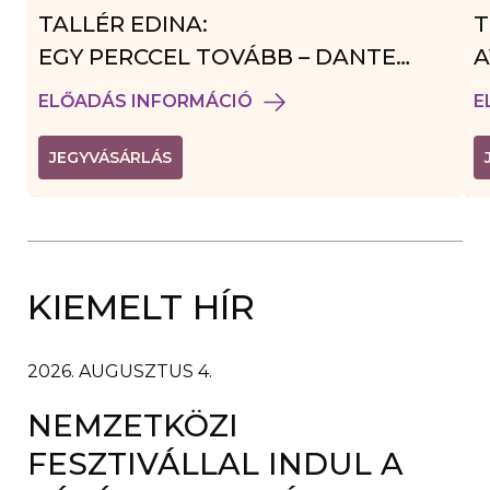
TALLÉR EDINA:
T
EGY PERCCEL TOVÁBB – DANTE
A
VENDÉGJÁTÉK
ELŐADÁS INFORMÁCIÓ
E
(
JEGYVÁSÁRLÁS
L
I
N
K
Ú
J
A
KIEMELT HÍR
B
L
A
K
B
2026. AUGUSZTUS 4.
A
N
NEMZETKÖZI
N
Y
Í
FESZTIVÁLLAL INDUL A
L
I