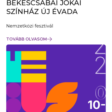
BÉKÉSCSABAI JÓKAI
K
M
SZÍNHÁZ ÚJ ÉVADA
E
G
)
Nemzetközi fesztivál
TOVÁBB OLVASOM