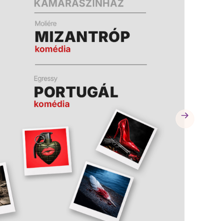
A
A
K
K
B
B
A
A
N
N
N
N
Y
Y
Í
Í
L
L
I
I
K
K
M
M
E
E
G
G
)
)