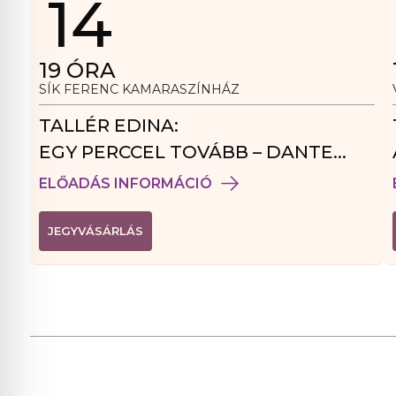
14
19
ÓRA
SÍK FERENC KAMARASZÍNHÁZ
TALLÉR EDINA:
EGY PERCCEL TOVÁBB – DANTE
VENDÉGJÁTÉK
ELŐADÁS INFORMÁCIÓ
(
JEGYVÁSÁRLÁS
L
I
N
K
Ú
J
A