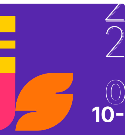
B
L
A
K
B
A
N
N
Y
Í
L
I
K
M
E
G
)