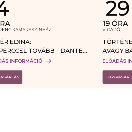
4
29
RA
19
ÓRA
ERENC KAMARASZÍNHÁZ
VIGADÓ
ÉR EDINA:
TÖRTÉNE
PERCCEL TOVÁBB – DANTE
AVAGY B
DÉGJÁTÉK
DÁS INFORMÁCIÓ
ELŐADÁS I
(
VÁSÁRLÁS
JEGYVÁSÁRL
L
I
N
K
Ú
J
A