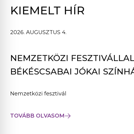
B
KIEMELT HÍR
L
A
K
2026. AUGUSZTUS 4.
B
A
N
NEMZETKÖZI FESZTIVÁLLAL
N
Y
BÉKÉSCSABAI JÓKAI SZÍNH
Í
L
I
Nemzetközi fesztivál
K
M
E
TOVÁBB OLVASOM
G
)