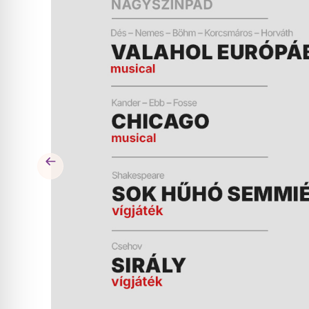
ÉS
MŰSOR