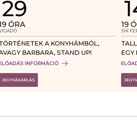
29
1
19
ÓRA
19
Ó
VIGADÓ
SÍK F
TÖRTÉNETEK A KONYHÁMBÓL,
TALL
AVAGY BARBARA, STAND UP!
EGY 
VEN
ELŐADÁS INFORMÁCIÓ
ELŐA
(
JEGYVÁSÁRLÁS
JEGY
L
I
N
K
Ú
J
A