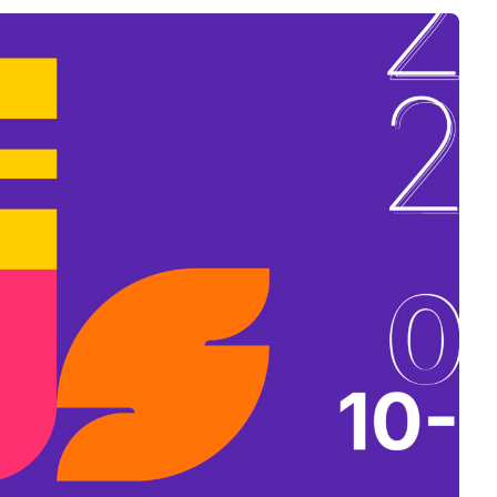
B
L
A
K
B
A
N
N
Y
Í
L
I
K
M
E
G
)