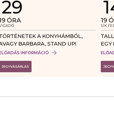
29
1
19
ÓRA
19
Ó
VIGADÓ
SÍK F
TÖRTÉNETEK A KONYHÁMBÓL,
TALL
AVAGY BARBARA, STAND UP!
EGY 
VEN
ELŐADÁS INFORMÁCIÓ
ELŐA
(
JEGYVÁSÁRLÁS
JEGY
L
I
N
K
Ú
J
A