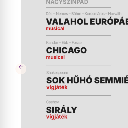
ÉS
MŰSOR