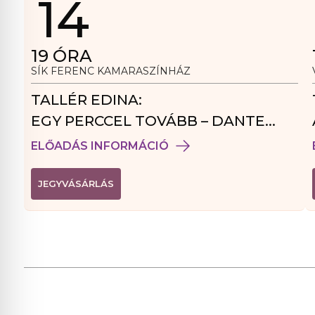
14
19
ÓRA
SÍK FERENC KAMARASZÍNHÁZ
TALLÉR EDINA:
EGY PERCCEL TOVÁBB – DANTE
VENDÉGJÁTÉK
ELŐADÁS INFORMÁCIÓ
(
JEGYVÁSÁRLÁS
L
I
N
K
Ú
J
A