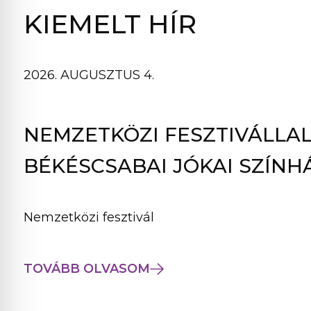
B
KIEMELT HÍR
L
A
K
2026. AUGUSZTUS 4.
B
A
N
NEMZETKÖZI FESZTIVÁLLAL
N
Y
BÉKÉSCSABAI JÓKAI SZÍNH
Í
L
I
Nemzetközi fesztivál
K
M
E
TOVÁBB OLVASOM
G
)