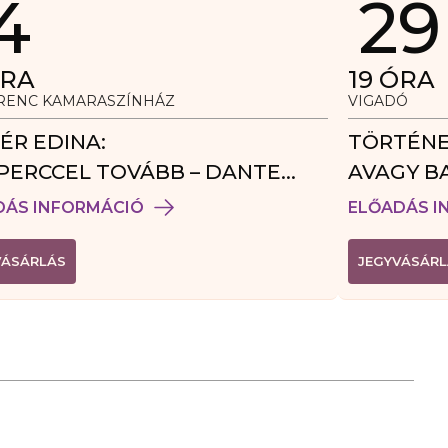
4
29
RA
19
ÓRA
ERENC KAMARASZÍNHÁZ
VIGADÓ
ÉR EDINA:
TÖRTÉNE
PERCCEL TOVÁBB – DANTE
AVAGY B
DÉGJÁTÉK
DÁS INFORMÁCIÓ
ELŐADÁS I
(
VÁSÁRLÁS
JEGYVÁSÁRL
L
I
N
K
Ú
J
A