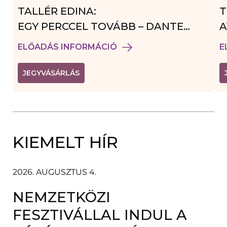
TALLÉR EDINA:
T
EGY PERCCEL TOVÁBB – DANTE
A
VENDÉGJÁTÉK
ELŐADÁS INFORMÁCIÓ
E
(
JEGYVÁSÁRLÁS
L
I
N
K
Ú
J
A
KIEMELT HÍR
B
L
A
K
B
2026. AUGUSZTUS 4.
A
N
NEMZETKÖZI
N
Y
Í
FESZTIVÁLLAL INDUL A
L
I