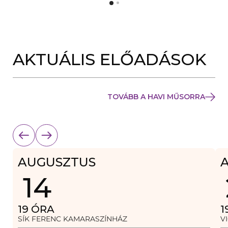
Y
N
Í
Y
L
Í
I
L
K
I
M
K
E
AKTUÁLIS ELŐADÁSOK
M
G
E
)
G
)
TOVÁBB A HAVI MŰSORRA
AUGUSZTUS
14
19
ÓRA
1
SÍK FERENC KAMARASZÍNHÁZ
V