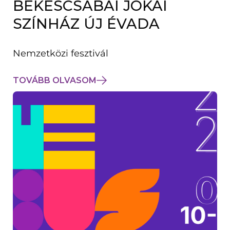
BÉKÉSCSABAI JÓKAI
K
M
SZÍNHÁZ ÚJ ÉVADA
E
G
)
Nemzetközi fesztivál
TOVÁBB OLVASOM