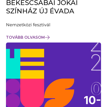
BÉKÉSCSABAI JÓKAI
K
M
SZÍNHÁZ ÚJ ÉVADA
E
G
)
Nemzetközi fesztivál
TOVÁBB OLVASOM