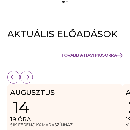
Y
N
Í
Y
L
Í
I
L
K
I
M
K
E
AKTUÁLIS ELŐADÁSOK
M
G
E
)
G
)
TOVÁBB A HAVI MŰSORRA
AUGUSZTUS
14
19
ÓRA
1
SÍK FERENC KAMARASZÍNHÁZ
V