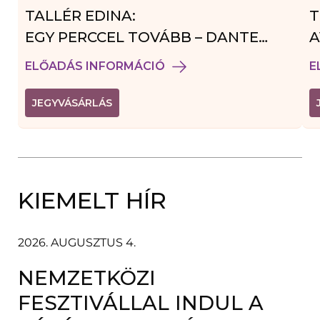
TALLÉR EDINA:
T
EGY PERCCEL TOVÁBB – DANTE
A
VENDÉGJÁTÉK
ELŐADÁS INFORMÁCIÓ
E
(
JEGYVÁSÁRLÁS
L
I
N
K
Ú
J
A
KIEMELT HÍR
B
L
A
K
B
2026. AUGUSZTUS 4.
A
N
NEMZETKÖZI
N
Y
Í
FESZTIVÁLLAL INDUL A
L
I