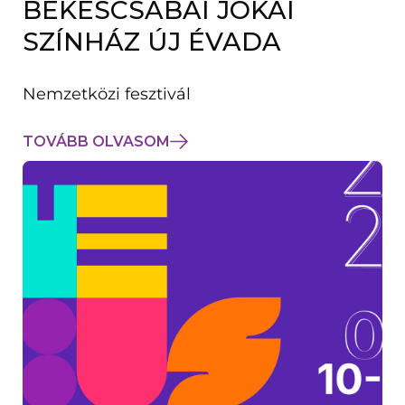
BÉKÉSCSABAI JÓKAI
K
M
SZÍNHÁZ ÚJ ÉVADA
E
G
)
Nemzetközi fesztivál
TOVÁBB OLVASOM