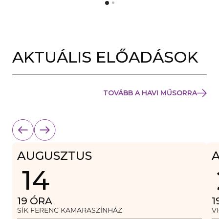
Y
N
Í
Y
L
Í
I
L
K
I
M
K
E
AKTUÁLIS ELŐADÁSOK
M
G
E
)
G
)
TOVÁBB A HAVI MŰSORRA
AUGUSZTUS
14
19
ÓRA
1
SÍK FERENC KAMARASZÍNHÁZ
V