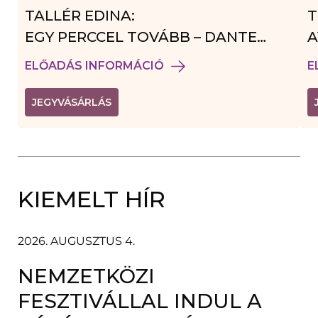
TALLÉR EDINA:
T
EGY PERCCEL TOVÁBB – DANTE
A
VENDÉGJÁTÉK
ELŐADÁS INFORMÁCIÓ
E
(
JEGYVÁSÁRLÁS
L
I
N
K
Ú
J
A
KIEMELT HÍR
B
L
A
K
B
2026. AUGUSZTUS 4.
A
N
NEMZETKÖZI
N
Y
Í
FESZTIVÁLLAL INDUL A
L
I