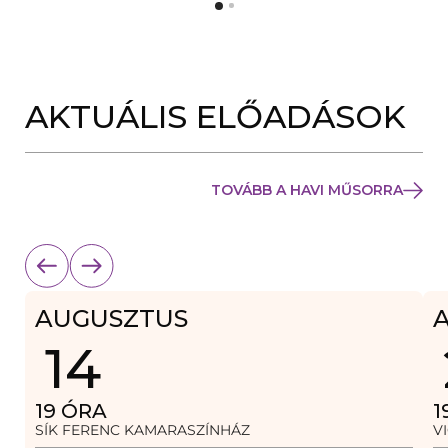
Y
N
Í
Y
L
Í
I
L
K
I
M
K
E
AKTUÁLIS ELŐADÁSOK
M
G
E
)
G
)
TOVÁBB A HAVI MŰSORRA
AUGUSZTUS
14
19
ÓRA
1
SÍK FERENC KAMARASZÍNHÁZ
V