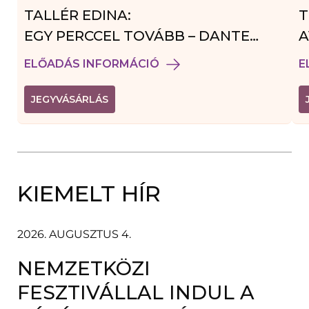
TALLÉR EDINA:
T
EGY PERCCEL TOVÁBB – DANTE
A
VENDÉGJÁTÉK
ELŐADÁS INFORMÁCIÓ
E
(
JEGYVÁSÁRLÁS
L
I
N
K
Ú
J
A
KIEMELT HÍR
B
L
A
K
B
2026. AUGUSZTUS 4.
A
N
NEMZETKÖZI
N
Y
Í
FESZTIVÁLLAL INDUL A
L
I