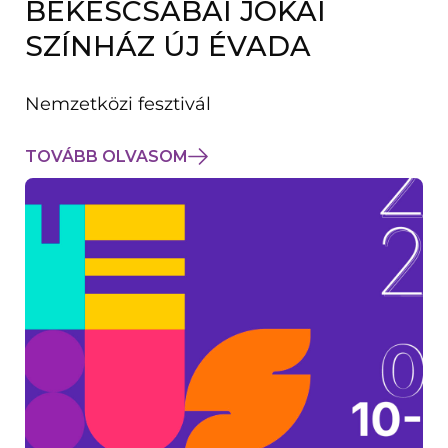
BÉKÉSCSABAI JÓKAI
K
M
SZÍNHÁZ ÚJ ÉVADA
E
G
)
Nemzetközi fesztivál
TOVÁBB OLVASOM