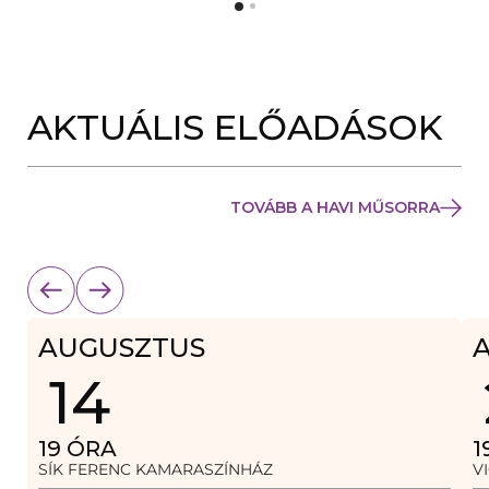
Y
N
Í
Y
L
Í
I
L
K
I
M
K
E
AKTUÁLIS ELŐADÁSOK
M
G
E
)
G
)
TOVÁBB A HAVI MŰSORRA
AUGUSZTUS
14
19
ÓRA
1
SÍK FERENC KAMARASZÍNHÁZ
V