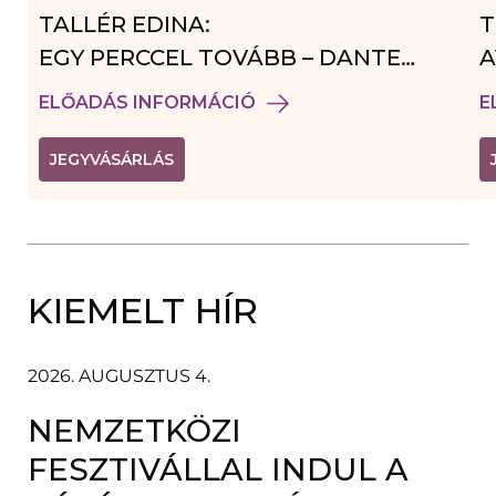
TALLÉR EDINA:
T
EGY PERCCEL TOVÁBB – DANTE
A
VENDÉGJÁTÉK
ELŐADÁS INFORMÁCIÓ
E
(
JEGYVÁSÁRLÁS
L
I
N
K
Ú
J
A
KIEMELT HÍR
B
L
A
K
B
2026. AUGUSZTUS 4.
A
N
NEMZETKÖZI
N
Y
Í
FESZTIVÁLLAL INDUL A
L
I