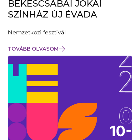
BÉKÉSCSABAI JÓKAI
K
M
SZÍNHÁZ ÚJ ÉVADA
E
G
)
Nemzetközi fesztivál
TOVÁBB OLVASOM