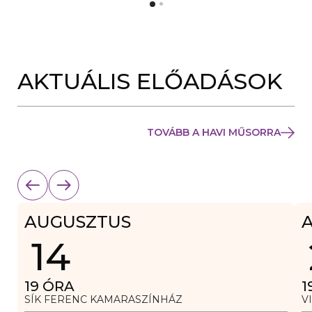
Y
N
Í
Y
L
Í
I
L
K
I
M
K
E
AKTUÁLIS ELŐADÁSOK
M
G
E
)
G
)
TOVÁBB A HAVI MŰSORRA
AUGUSZTUS
14
19
ÓRA
1
SÍK FERENC KAMARASZÍNHÁZ
V