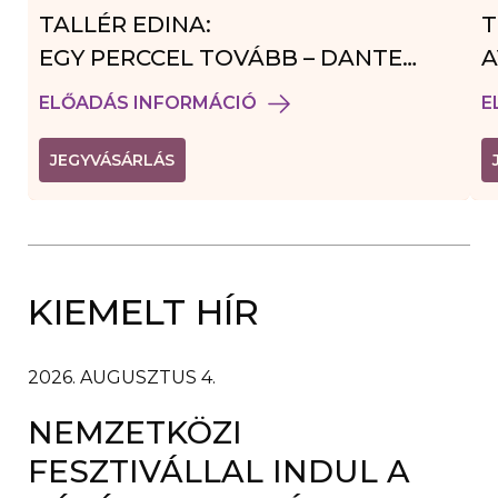
TALLÉR EDINA:
T
EGY PERCCEL TOVÁBB – DANTE
A
VENDÉGJÁTÉK
ELŐADÁS INFORMÁCIÓ
E
(
JEGYVÁSÁRLÁS
L
I
N
K
Ú
J
A
KIEMELT HÍR
B
L
A
K
B
2026. AUGUSZTUS 4.
A
N
NEMZETKÖZI
N
Y
Í
FESZTIVÁLLAL INDUL A
L
I