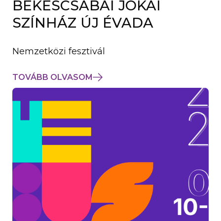
BÉKÉSCSABAI JÓKAI
K
M
SZÍNHÁZ ÚJ ÉVADA
E
G
)
Nemzetközi fesztivál
TOVÁBB OLVASOM