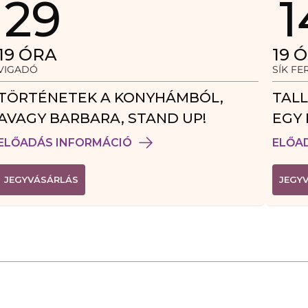
29
1
19
ÓRA
19
Ó
VIGADÓ
SÍK F
TÖRTÉNETEK A KONYHÁMBÓL,
TALL
AVAGY BARBARA, STAND UP!
EGY 
VEN
ELŐADÁS INFORMÁCIÓ
ELŐA
(
JEGYVÁSÁRLÁS
JEGY
L
I
N
K
Ú
J
A