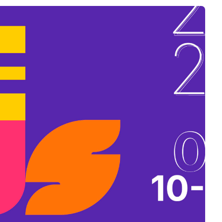
B
L
A
K
B
A
N
N
Y
Í
L
I
K
M
E
G
)