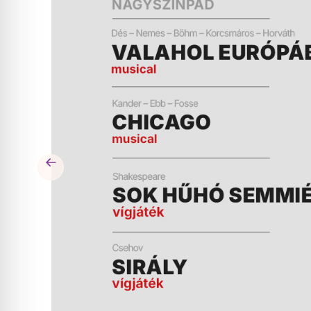
ÉS
MŰSOR