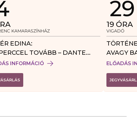
4
29
RA
19
ÓRA
ERENC KAMARASZÍNHÁZ
VIGADÓ
ÉR EDINA:
TÖRTÉNE
PERCCEL TOVÁBB – DANTE
AVAGY B
DÉGJÁTÉK
DÁS INFORMÁCIÓ
ELŐADÁS I
(
VÁSÁRLÁS
JEGYVÁSÁRL
L
I
N
K
Ú
J
A