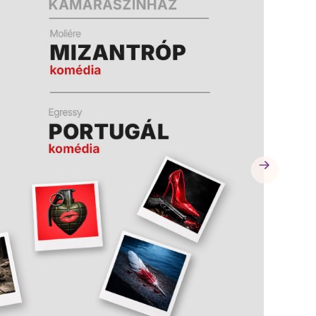
A
A
K
K
B
B
A
A
N
N
N
N
Y
Y
Í
Í
L
L
I
I
K
K
M
M
E
E
G
G
)
)