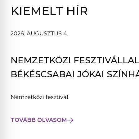
B
KIEMELT HÍR
L
A
K
2026. AUGUSZTUS 4.
B
A
N
NEMZETKÖZI FESZTIVÁLLAL
N
Y
BÉKÉSCSABAI JÓKAI SZÍNH
Í
L
I
Nemzetközi fesztivál
K
M
E
TOVÁBB OLVASOM
G
)