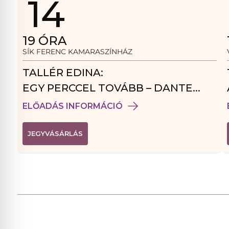
14
19
ÓRA
SÍK FERENC KAMARASZÍNHÁZ
TALLÉR EDINA:
EGY PERCCEL TOVÁBB – DANTE
VENDÉGJÁTÉK
ELŐADÁS INFORMÁCIÓ
(
JEGYVÁSÁRLÁS
L
I
N
K
Ú
J
A