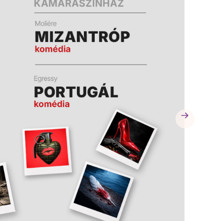
A
A
K
K
B
B
A
A
N
N
N
N
Y
Y
Í
Í
L
L
I
I
K
K
M
M
E
E
G
G
)
)