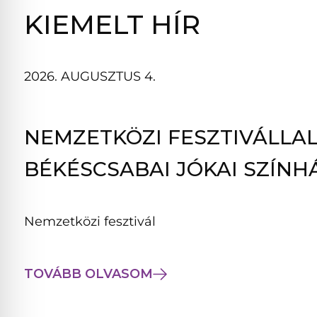
B
KIEMELT HÍR
L
A
K
2026. AUGUSZTUS 4.
B
A
N
NEMZETKÖZI FESZTIVÁLLAL
N
Y
BÉKÉSCSABAI JÓKAI SZÍNH
Í
L
I
Nemzetközi fesztivál
K
M
E
TOVÁBB OLVASOM
G
)