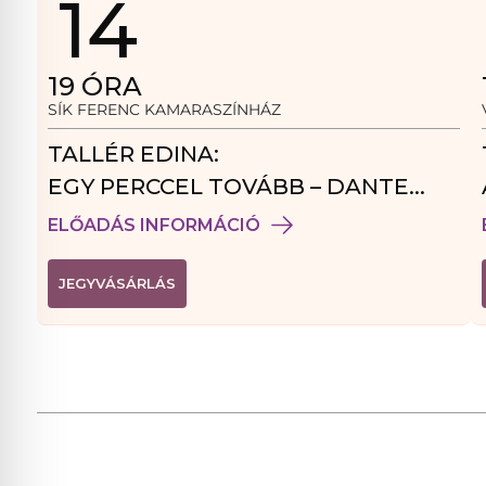
14
19
ÓRA
SÍK FERENC KAMARASZÍNHÁZ
TALLÉR EDINA:
EGY PERCCEL TOVÁBB – DANTE
VENDÉGJÁTÉK
ELŐADÁS INFORMÁCIÓ
(
JEGYVÁSÁRLÁS
L
I
N
K
Ú
J
A