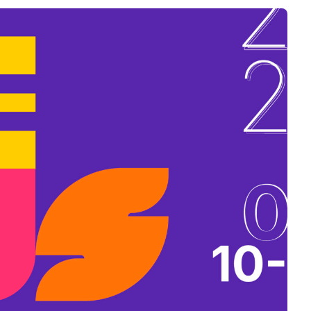
B
L
A
K
B
A
N
N
Y
Í
L
I
K
M
E
G
)