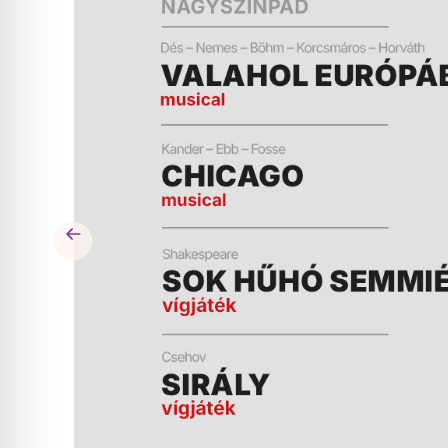
ÉS
MŰSOR