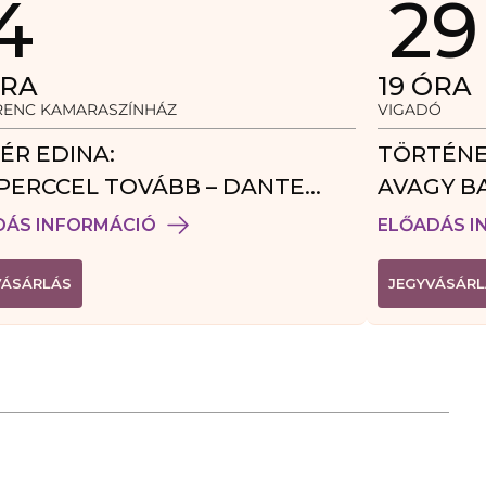
4
29
RA
19
ÓRA
ERENC KAMARASZÍNHÁZ
VIGADÓ
ÉR EDINA:
TÖRTÉNE
PERCCEL TOVÁBB – DANTE
AVAGY B
DÉGJÁTÉK
DÁS INFORMÁCIÓ
ELŐADÁS I
(
VÁSÁRLÁS
JEGYVÁSÁRL
L
I
N
K
Ú
J
A