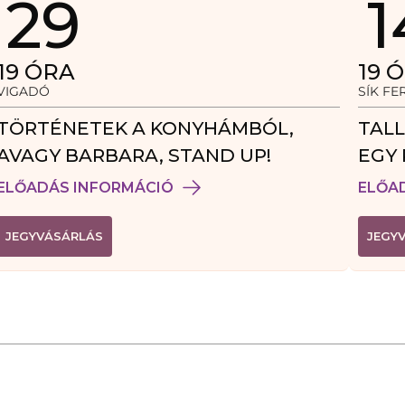
29
1
19
ÓRA
19
Ó
VIGADÓ
SÍK F
TÖRTÉNETEK A KONYHÁMBÓL,
TALL
AVAGY BARBARA, STAND UP!
EGY 
VEN
ELŐADÁS INFORMÁCIÓ
ELŐA
(
JEGYVÁSÁRLÁS
JEGY
L
I
N
K
Ú
J
A