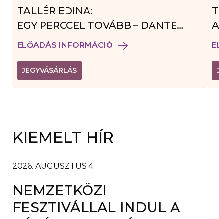
TALLÉR EDINA:
T
EGY PERCCEL TOVÁBB – DANTE
A
VENDÉGJÁTÉK
ELŐADÁS INFORMÁCIÓ
E
(
JEGYVÁSÁRLÁS
L
I
N
K
Ú
J
A
KIEMELT HÍR
B
L
A
K
B
2026. AUGUSZTUS 4.
A
N
NEMZETKÖZI
N
Y
Í
FESZTIVÁLLAL INDUL A
L
I