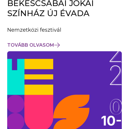
BÉKÉSCSABAI JÓKAI
K
M
SZÍNHÁZ ÚJ ÉVADA
E
G
)
Nemzetközi fesztivál
TOVÁBB OLVASOM