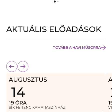
Y
N
Í
Y
L
Í
I
L
K
I
M
K
E
AKTUÁLIS ELŐADÁSOK
M
G
E
)
G
)
TOVÁBB A HAVI MŰSORRA
AUGUSZTUS
14
19
ÓRA
1
SÍK FERENC KAMARASZÍNHÁZ
V