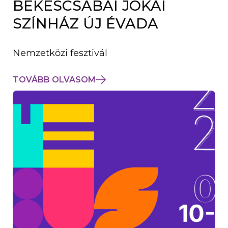
BÉKÉSCSABAI JÓKAI
K
M
SZÍNHÁZ ÚJ ÉVADA
E
G
)
Nemzetközi fesztivál
TOVÁBB OLVASOM