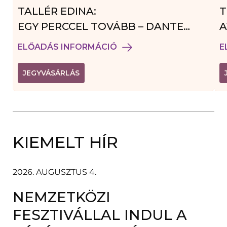
TALLÉR EDINA:
T
EGY PERCCEL TOVÁBB – DANTE
A
VENDÉGJÁTÉK
ELŐADÁS INFORMÁCIÓ
E
(
JEGYVÁSÁRLÁS
L
I
N
K
Ú
J
A
KIEMELT HÍR
B
L
A
K
B
2026. AUGUSZTUS 4.
A
N
NEMZETKÖZI
N
Y
Í
FESZTIVÁLLAL INDUL A
L
I