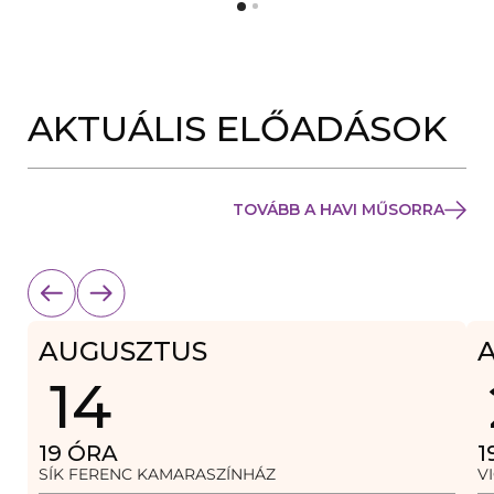
Y
N
Í
Y
L
Í
I
L
K
I
M
K
E
AKTUÁLIS ELŐADÁSOK
M
G
E
)
G
)
TOVÁBB A HAVI MŰSORRA
AUGUSZTUS
14
19
ÓRA
1
SÍK FERENC KAMARASZÍNHÁZ
V