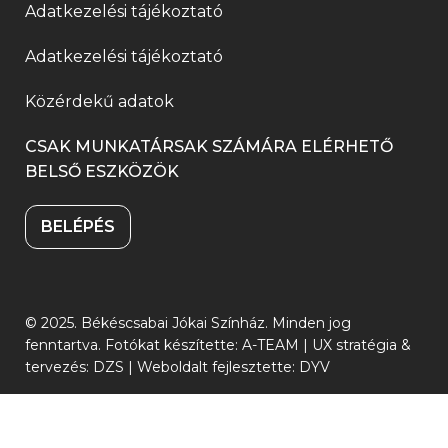
e
í
Adatkezelési tájékoztató
n
m
l
i
g
l
n
e
a
k
Adatkezelési tájékoztató
)
i
y
g
k
m
k
Közérdekű adatok
í
)
b
e
m
l
a
CSAK MUNKATÁRSAK SZÁMÁRA ELÉRHETŐ
g
e
BELSŐ ESZKÖZÖK
i
n
)
g
k
n
BELÉPÉS
)
m
y
e
í
g
l
© 2025. Békéscsabai Jókai Színház. Minden jog
)
i
fenntartva. Fotókat készítette: A-TEAM | UX stratégia &
(link
(link
tervezés:
DZS
| Weboldalt fejlesztette:
DYV
k
új
új
m
ablakban
ablakban
nyílik
nyílik
e