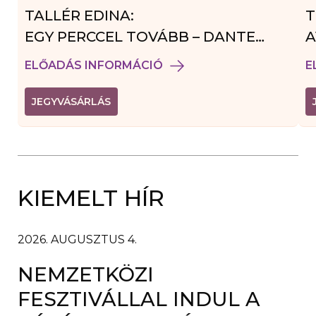
TALLÉR EDINA:
T
EGY PERCCEL TOVÁBB – DANTE
A
VENDÉGJÁTÉK
ELŐADÁS INFORMÁCIÓ
E
(
JEGYVÁSÁRLÁS
L
I
N
K
Ú
J
A
KIEMELT HÍR
B
L
A
K
B
2026. AUGUSZTUS 4.
A
N
NEMZETKÖZI
N
Y
Í
FESZTIVÁLLAL INDUL A
L
I