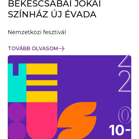
BÉKÉSCSABAI JÓKAI
K
M
SZÍNHÁZ ÚJ ÉVADA
E
G
)
Nemzetközi fesztivál
TOVÁBB OLVASOM