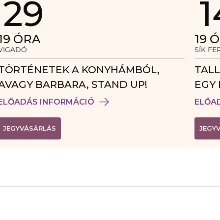
29
1
19
ÓRA
19
Ó
VIGADÓ
SÍK F
TÖRTÉNETEK A KONYHÁMBÓL,
TALL
AVAGY BARBARA, STAND UP!
EGY 
VEN
ELŐADÁS INFORMÁCIÓ
ELŐA
(
JEGYVÁSÁRLÁS
JEGY
L
I
N
K
Ú
J
A