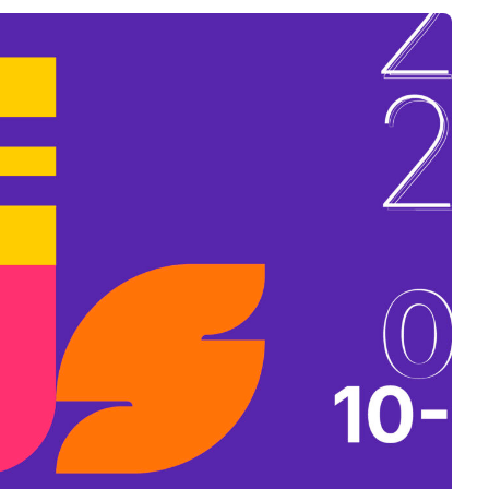
B
L
A
K
B
A
N
N
Y
Í
L
I
K
M
E
G
)