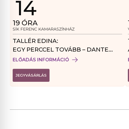
14
19
ÓRA
SÍK FERENC KAMARASZÍNHÁZ
TALLÉR EDINA:
EGY PERCCEL TOVÁBB – DANTE
VENDÉGJÁTÉK
ELŐADÁS INFORMÁCIÓ
(
JEGYVÁSÁRLÁS
L
I
N
K
Ú
J
A