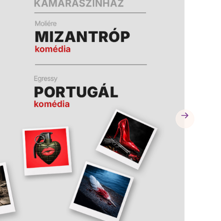
A
A
K
K
B
B
A
A
N
N
N
N
Y
Y
Í
Í
L
L
I
I
K
K
M
M
E
E
G
G
)
)