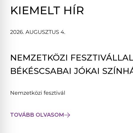
B
KIEMELT HÍR
L
A
K
2026. AUGUSZTUS 4.
B
A
N
NEMZETKÖZI FESZTIVÁLLAL
N
Y
BÉKÉSCSABAI JÓKAI SZÍNH
Í
L
I
Nemzetközi fesztivál
K
M
E
TOVÁBB OLVASOM
G
)