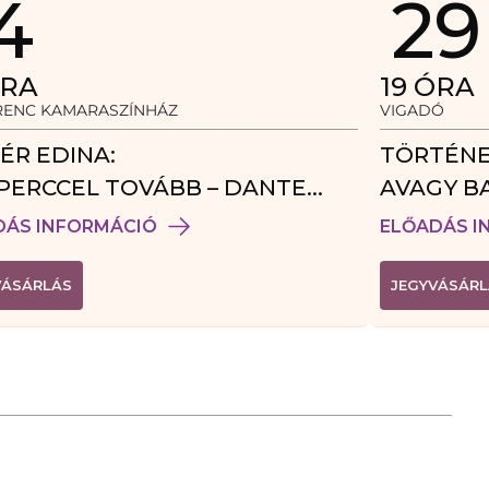
4
29
RA
19
ÓRA
ERENC KAMARASZÍNHÁZ
VIGADÓ
ÉR EDINA:
TÖRTÉNE
PERCCEL TOVÁBB – DANTE
AVAGY B
DÉGJÁTÉK
DÁS INFORMÁCIÓ
ELŐADÁS I
(
VÁSÁRLÁS
JEGYVÁSÁRL
L
I
N
K
Ú
J
A