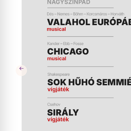
ÉS
MŰSOR