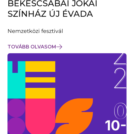
BÉKÉSCSABAI JÓKAI
K
M
SZÍNHÁZ ÚJ ÉVADA
E
G
)
Nemzetközi fesztivál
TOVÁBB OLVASOM