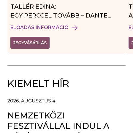
TALLÉR EDINA:
T
EGY PERCCEL TOVÁBB – DANTE
A
VENDÉGJÁTÉK
ELŐADÁS INFORMÁCIÓ
E
(
JEGYVÁSÁRLÁS
L
I
N
K
Ú
J
A
KIEMELT HÍR
B
L
A
K
B
2026. AUGUSZTUS 4.
A
N
NEMZETKÖZI
N
Y
Í
FESZTIVÁLLAL INDUL A
L
I