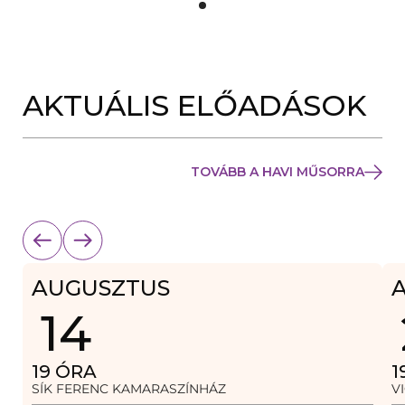
Y
Í
L
I
K
M
E
AKTUÁLIS ELŐADÁSOK
G
)
TOVÁBB A HAVI MŰSORRA
AUGUSZTUS
14
19
ÓRA
1
SÍK FERENC KAMARASZÍNHÁZ
V