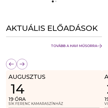
Y
N
Í
Y
L
Í
I
L
K
I
M
K
E
AKTUÁLIS ELŐADÁSOK
M
G
E
)
G
)
TOVÁBB A HAVI MŰSORRA
AUGUSZTUS
14
19
ÓRA
1
SÍK FERENC KAMARASZÍNHÁZ
V