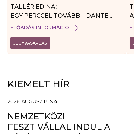
TALLÉR EDINA:
T
EGY PERCCEL TOVÁBB – DANTE
A
VENDÉGJÁTÉK
ELŐADÁS INFORMÁCIÓ
E
(
JEGYVÁSÁRLÁS
L
I
N
K
Ú
J
A
KIEMELT HÍR
B
L
A
K
B
2026. AUGUSZTUS 4.
A
N
NEMZETKÖZI
N
Y
Í
FESZTIVÁLLAL INDUL A
L
I