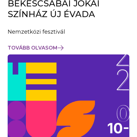
BÉKÉSCSABAI JÓKAI
K
M
SZÍNHÁZ ÚJ ÉVADA
E
G
)
Nemzetközi fesztivál
TOVÁBB OLVASOM