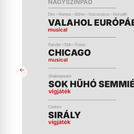
ÉS
MŰSOR