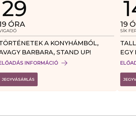
29
1
19
ÓRA
19
Ó
VIGADÓ
SÍK F
TÖRTÉNETEK A KONYHÁMBÓL,
TALL
AVAGY BARBARA, STAND UP!
EGY 
VEN
ELŐADÁS INFORMÁCIÓ
ELŐA
(
JEGYVÁSÁRLÁS
JEGY
L
I
N
K
Ú
J
A