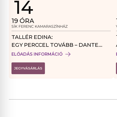
14
19
ÓRA
SÍK FERENC KAMARASZÍNHÁZ
TALLÉR EDINA:
EGY PERCCEL TOVÁBB – DANTE
VENDÉGJÁTÉK
ELŐADÁS INFORMÁCIÓ
(
JEGYVÁSÁRLÁS
L
I
N
K
Ú
J
A