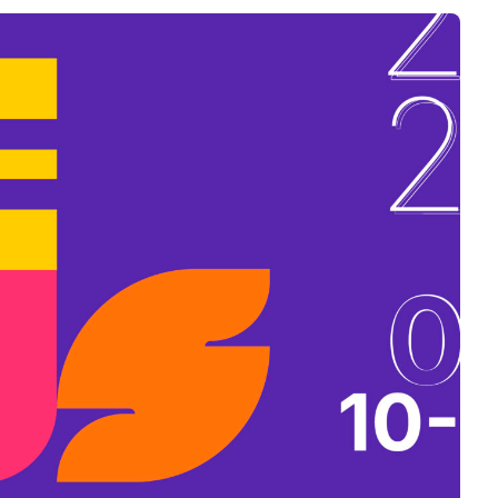
B
L
A
K
B
A
N
N
Y
Í
L
I
K
M
E
G
)