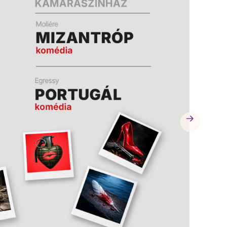
A
K
B
A
N
N
Y
Í
L
I
K
M
E
G
)