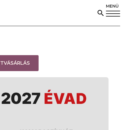
MENÜ
(
ETVÁSÁRLÁS
L
I
N
K
Ú
J
A
B
L