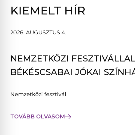
B
KIEMELT HÍR
L
A
K
2026. AUGUSZTUS 4.
B
A
N
NEMZETKÖZI FESZTIVÁLLAL
N
Y
BÉKÉSCSABAI JÓKAI SZÍNH
Í
L
I
Nemzetközi fesztivál
K
M
E
TOVÁBB OLVASOM
G
)