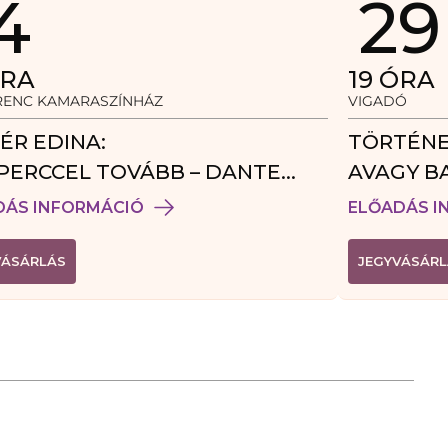
4
29
RA
19
ÓRA
ERENC KAMARASZÍNHÁZ
VIGADÓ
ÉR EDINA:
TÖRTÉNE
PERCCEL TOVÁBB – DANTE
AVAGY B
DÉGJÁTÉK
DÁS INFORMÁCIÓ
ELŐADÁS I
(
VÁSÁRLÁS
JEGYVÁSÁRL
L
I
N
K
Ú
J
A